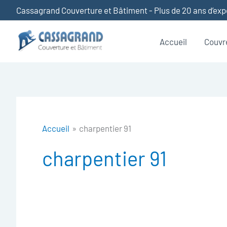
Aller
Cassagrand Couverture et Bâtiment - Plus de 20 ans d’ex
au
contenu
Accueil
Couvr
Accueil
charpentier 91
charpentier 91