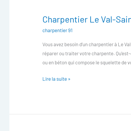
Charpentier Le Val-Sai
Charpentier
Le
charpentier 91
Val-
Vous avez besoin d’un charpentier à Le Va
Saint-
réparer ou traiter votre charpente. Qu’es
Germain
ou en béton qui compose le squelette de v
Lire la suite »