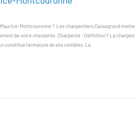
rice-Montcouronne
t-Maurice-Montcouronne ? Les charpentiers Cassagrand metten
raitement de votre charpente. Charpente : Définition ? La charp
ui constitue l’armature de vos combles. La