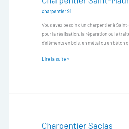
Charpentier Saint-Mau
Saint-
charpentier 91
Maurice-
Vous avez besoin d’un charpentier à Sain
Montcouronne
pour la réalisation, la réparation ou le t
d’éléments en bois, en métal ou en béton q
Lire la suite »
Charpentier Saclas
Charpentier