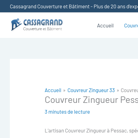
Aller
Cassagrand Couverture et Bâtiment - Plus de 20 ans d’ex
au
contenu
Accueil
Couvr
Accueil
Couvreur Zingueur 33
Couvreu
Couvreur Zingueur Pes
3 minutes de lecture
L’artisan Couvreur Zingueur à Pessac, spéci