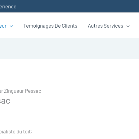
périence
eur
Temoignages De Clients
Autres Services
r Zingueur Pessac
sac
aliste du toit: