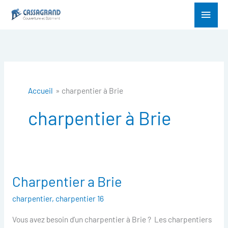
Aller
Menu
au
princ
contenu
Accueil
charpentier à Brie
charpentier à Brie
Charpentier a Brie
Charpentier
a
charpentier
,
charpentier 16
Brie
Vous avez besoin d’un charpentier à Brie ? Les charpentiers