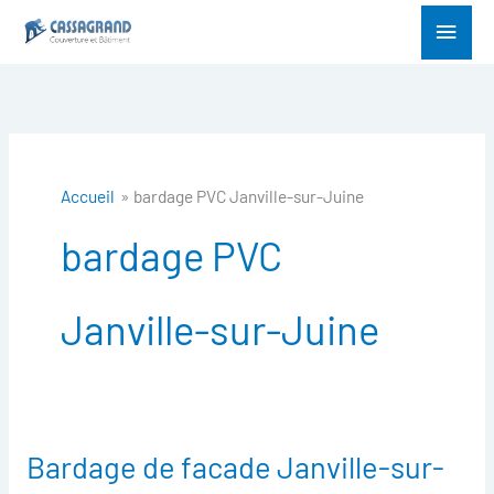
Aller
Menu
au
princ
contenu
Accueil
bardage PVC Janville-sur-Juine
bardage PVC
Janville-sur-Juine
Bardage de facade Janville-sur-
Bardage
de