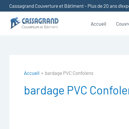
Aller
Cassagrand Couverture et Bâtiment - Plus de 20 ans d’ex
au
contenu
Accueil
Couvr
Accueil
bardage PVC Confolens
bardage PVC Confole