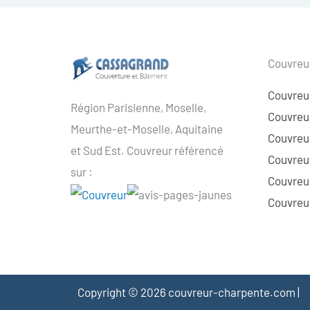
Couvreur
Couvreu
Région Parisienne, Moselle,
Couvreur
Meurthe-et-Moselle, Aquitaine
Couvreur
et Sud Est. Couvreur référencé
Couvreur
sur :
Couvreu
Couvreur
Copyright © 2026 couvreur-charpente.com |