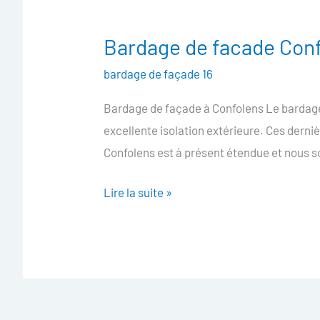
Bardage de facade Con
Bardage
de
bardage de façade 16
facade
Bardage de façade à Confolens Le bardage 
Confolens
excellente isolation extérieure. Ces dern
Confolens est à présent étendue et nous
Lire la suite »