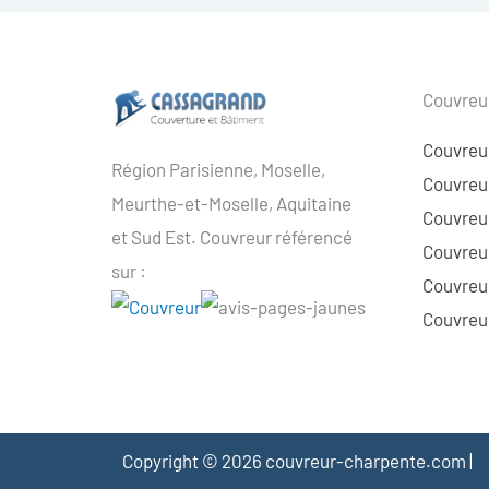
Couvreur
Couvreu
Région Parisienne, Moselle,
Couvreur
Meurthe-et-Moselle, Aquitaine
Couvreur
et Sud Est. Couvreur référencé
Couvreur
sur :
Couvreu
Couvreur
Copyright © 2026 couvreur-charpente.com |