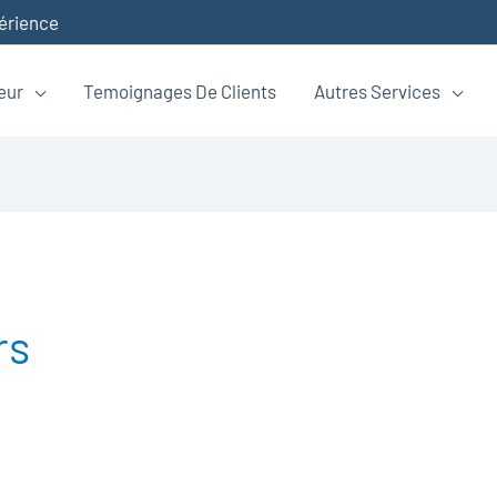
périence
eur
Temoignages De Clients
Autres Services
rs