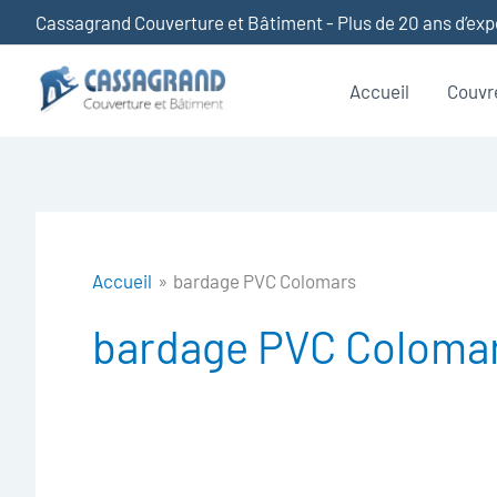
Aller
Cassagrand Couverture et Bâtiment - Plus de 20 ans d’ex
au
contenu
Accueil
Couvr
Accueil
bardage PVC Colomars
bardage PVC Coloma