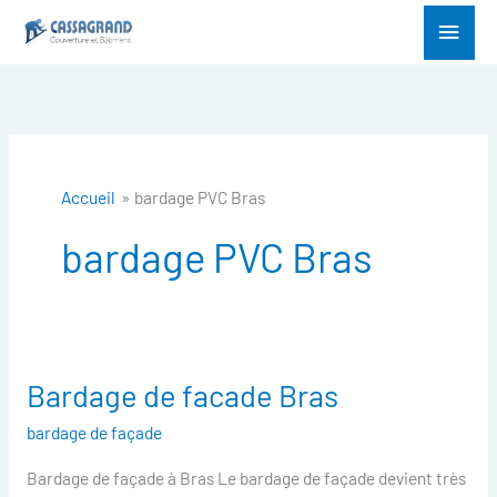
Aller
Menu
au
princ
contenu
Accueil
bardage PVC Bras
bardage PVC Bras
Bardage de facade Bras
Bardage
de
bardage de façade
facade
Bardage de façade à Bras Le bardage de façade devient très
Bras