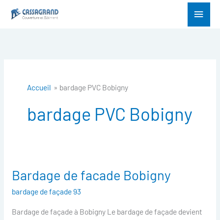
Aller
Menu
au
princ
contenu
Accueil
bardage PVC Bobigny
bardage PVC Bobigny
Bardage de facade Bobigny
Bardage
de
bardage de façade 93
facade
Bardage de façade à Bobigny Le bardage de façade devient
Bobigny