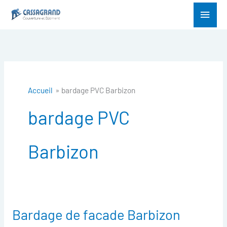
Aller
Menu
au
princ
contenu
Accueil
bardage PVC Barbizon
bardage PVC
Barbizon
Bardage de facade Barbizon
Bardage
de