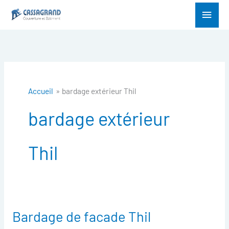
Aller
Menu
au
princ
contenu
Accueil
bardage extérieur Thil
bardage extérieur
Thil
Bardage de facade Thil
Bardage
de