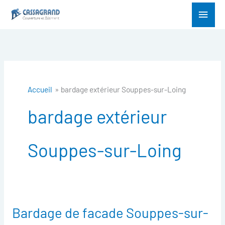
Aller
Menu
au
princ
contenu
Accueil
bardage extérieur Souppes-sur-Loing
bardage extérieur
Souppes-sur-Loing
Bardage de facade Souppes-sur-
Bardage
de