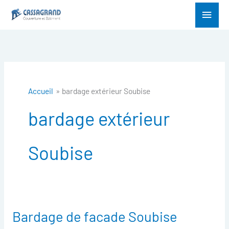
Aller
Menu
au
princ
contenu
Accueil
bardage extérieur Soubise
bardage extérieur
Soubise
Bardage de facade Soubise
Bardage
de