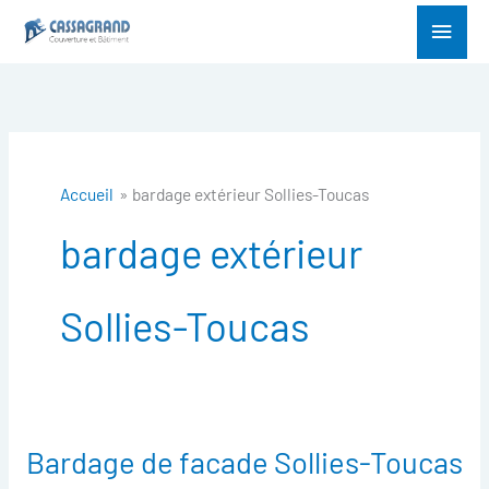
Aller
Menu
au
princ
contenu
Accueil
bardage extérieur Sollies-Toucas
bardage extérieur
Sollies-Toucas
Bardage de facade Sollies-Toucas
Bardage
de