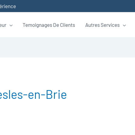
périence
eur
Temoignages De Clients
Autres Services
esles-en-Brie