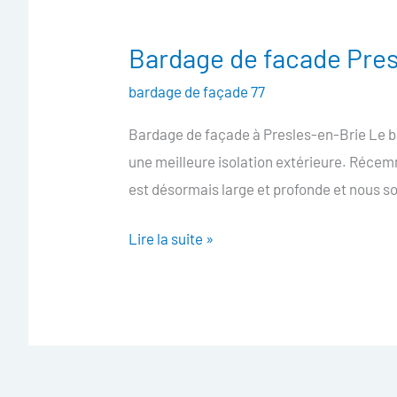
Bardage de facade Pres
Bardage
de
bardage de façade 77
facade
Bardage de façade à Presles-en-Brie Le b
Presles-
une meilleure isolation extérieure. Récem
en-
est désormais large et profonde et nous 
Brie
Lire la suite »