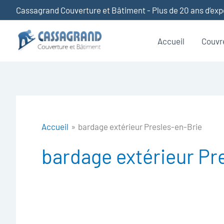
Aller
Cassagrand Couverture et Bâtiment - Plus de 20 ans d’ex
au
contenu
Accueil
Couvr
Accueil
bardage extérieur Presles-en-Brie
bardage extérieur Pr