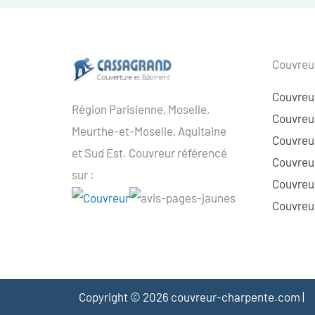
Couvreur
Couvreu
Région Parisienne, Moselle,
Couvreur
Meurthe-et-Moselle, Aquitaine
Couvreur
et Sud Est. Couvreur référencé
Couvreur
sur :
Couvreu
Couvreur
Copyright © 2026 couvreur-charpente.com |