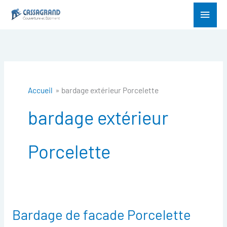
Aller
Menu
au
princ
contenu
Accueil
bardage extérieur Porcelette
bardage extérieur
Porcelette
Bardage de facade Porcelette
Bardage
de