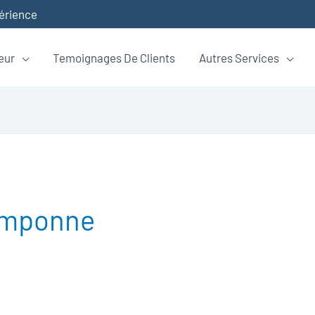
périence
eur
Temoignages De Clients
Autres Services
Pomponne