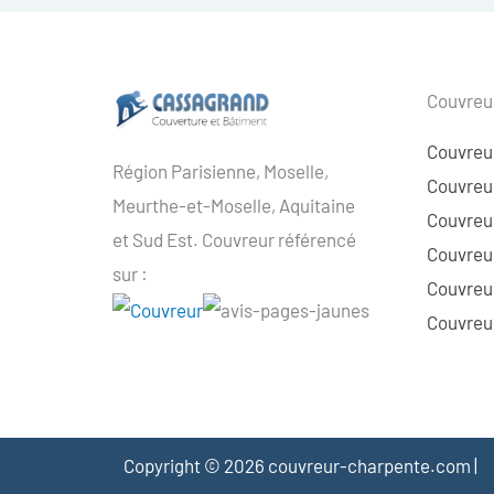
Couvreur
Couvreu
Région Parisienne, Moselle,
Couvreur
Meurthe-et-Moselle, Aquitaine
Couvreur
et Sud Est. Couvreur référencé
Couvreur
sur :
Couvreu
Couvreur
Copyright © 2026 couvreur-charpente.com |