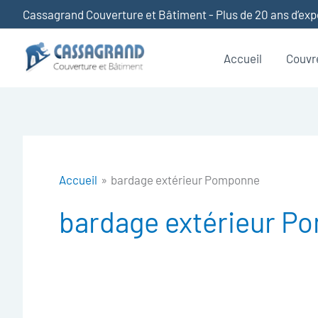
Aller
Cassagrand Couverture et Bâtiment - Plus de 20 ans d’ex
au
contenu
Accueil
Couvr
Accueil
bardage extérieur Pomponne
bardage extérieur 