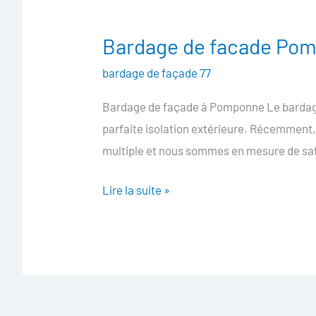
Bardage de facade Po
Bardage
de
bardage de façade 77
facade
Bardage de façade à Pomponne Le bardage 
Pomponne
parfaite isolation extérieure. Récemment
multiple et nous sommes en mesure de sati
Lire la suite »