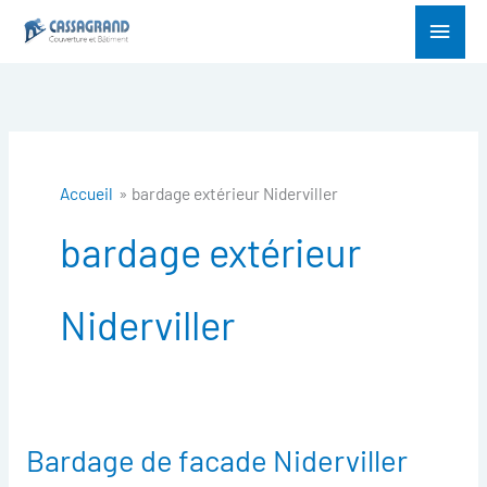
Aller
Menu
au
princ
contenu
Accueil
bardage extérieur Niderviller
bardage extérieur
Niderviller
Bardage de facade Niderviller
Bardage
de