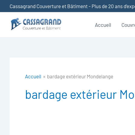
Aller
Cassagrand Couverture et Bâtiment - Plus de 20 ans d’ex
au
contenu
Accueil
Couvr
Accueil
bardage extérieur Mondelange
bardage extérieur M