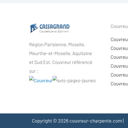
Couvreur
Couvreu
Région Parisienne, Moselle,
Couvreur
Meurthe-et-Moselle, Aquitaine
Couvreur
et Sud Est. Couvreur référencé
Couvreur
sur :
Couvreu
Couvreur
Copyright © 2026 couvreur-charpente.com |