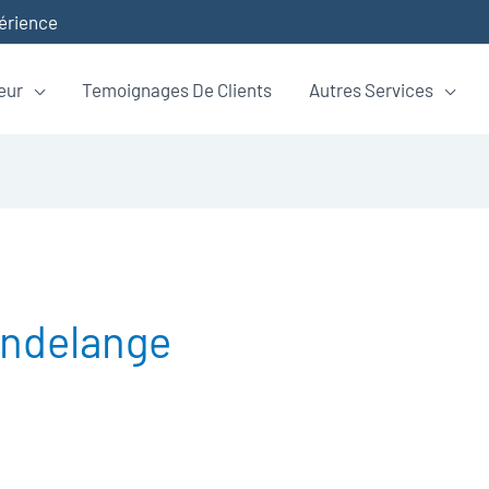
périence
eur
Temoignages De Clients
Autres Services
ondelange