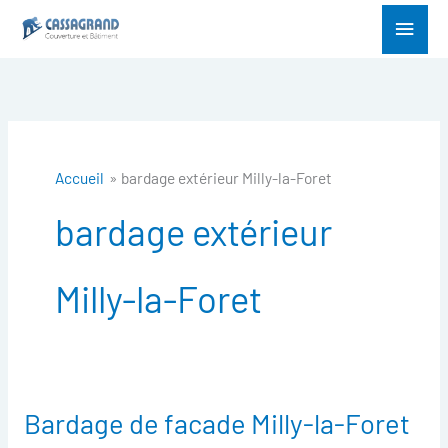
Aller
Menu
au
princ
contenu
Accueil
bardage extérieur Milly-la-Foret
bardage extérieur
Milly-la-Foret
Bardage de facade Milly-la-Foret
Bardage
de