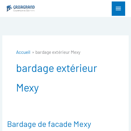
Aller
Menu
au
princ
contenu
Accueil
bardage extérieur Mexy
bardage extérieur
Mexy
Bardage de facade Mexy
Bardage
de