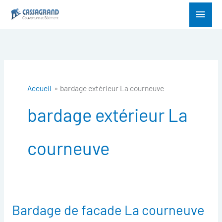
Aller
Menu
au
princ
contenu
Accueil
bardage extérieur La courneuve
bardage extérieur La
courneuve
Bardage de facade La courneuve
Bardage
de