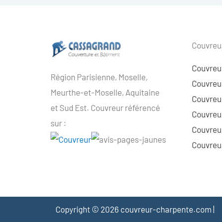
Couvreur
Couvreu
Région Parisienne, Moselle,
Couvreur
Meurthe-et-Moselle, Aquitaine
Couvreur
et Sud Est. Couvreur référencé
Couvreur
sur :
Couvreu
Couvreur
Copyright © 2026 couvreur-charpente.com |