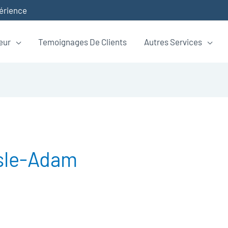
périence
eur
Temoignages De Clients
Autres Services
Isle-Adam