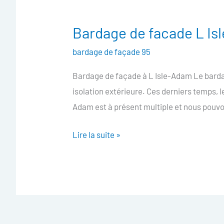
Bardage de facade L I
Bardage
de
bardage de façade 95
facade
Bardage de façade à L Isle-Adam Le bardag
L
isolation extérieure. Ces derniers temps,
Isle-
Adam est à présent multiple et nous pouvo
Adam
Lire la suite »