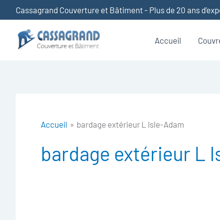
Aller
Cassagrand Couverture et Bâtiment - Plus de 20 ans d’ex
au
contenu
Accueil
Couvr
Accueil
bardage extérieur L Isle-Adam
bardage extérieur L 