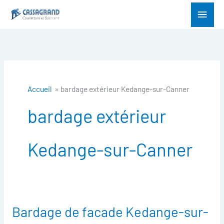
Aller
Menu
au
princ
contenu
Accueil
bardage extérieur Kedange-sur-Canner
bardage extérieur
Kedange-sur-Canner
Bardage de facade Kedange-sur-
Bardage
de