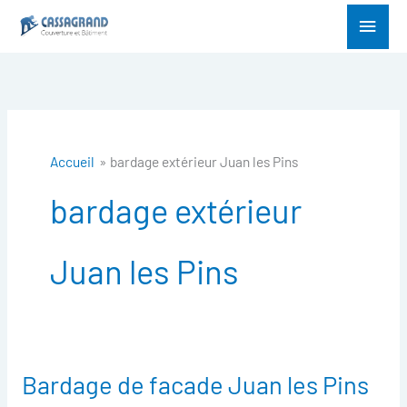
Aller
Menu
au
princ
contenu
Accueil
bardage extérieur Juan les Pins
bardage extérieur
Juan les Pins
Bardage de facade Juan les Pins
Bardage
de