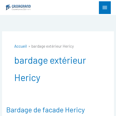
Aller
Menu
au
princ
contenu
Accueil
bardage extérieur Hericy
bardage extérieur
Hericy
Bardage de facade Hericy
Bardage
de