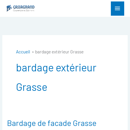
Aller
Menu
au
princ
contenu
Accueil
bardage extérieur Grasse
bardage extérieur
Grasse
Bardage de facade Grasse
Bardage
de