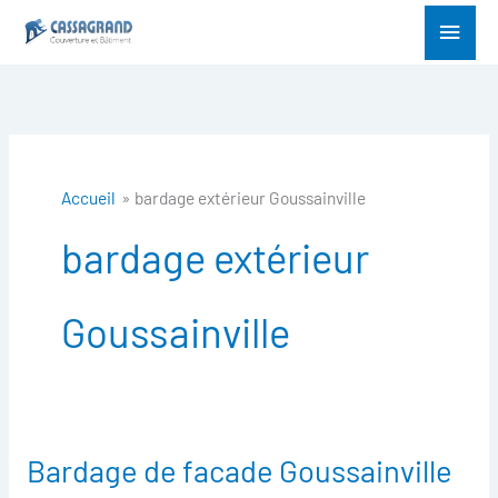
Aller
Menu
au
princ
contenu
Accueil
bardage extérieur Goussainville
bardage extérieur
Goussainville
Bardage de facade Goussainville
Bardage
de