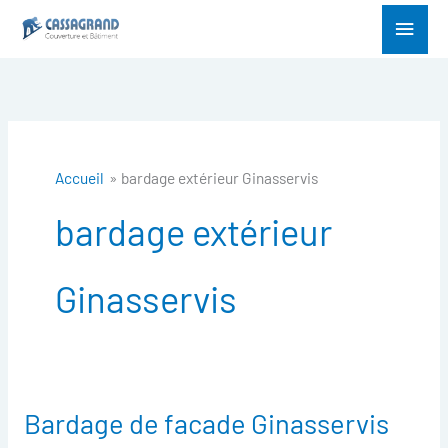
Aller
Menu
au
princ
contenu
Accueil
bardage extérieur Ginasservis
bardage extérieur
Ginasservis
Bardage de facade Ginasservis
Bardage
de