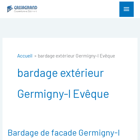
Aller
Menu
au
princ
contenu
Accueil
bardage extérieur Germigny-l Evêque
bardage extérieur
Germigny-l Evêque
Bardage de facade Germigny-l
Bardage
de