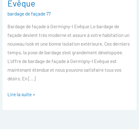
Evêque
facade
bardage de façade 77
Germigny-
l
Bardage de façade à Germigny-l Evêque Le bardage de
Evêque
façade devient très moderne et assure à votre habitation un
nouveau look et une bonne isolation extérieure. Ces derniers
temps, la pose de bardage s’est grandement développée.
L’offre de bardage de façade à Germigny-l Evêque est
maintenant étendue et nous pouvons satisfaire tous vos
désirs. En […]
Lire la suite »