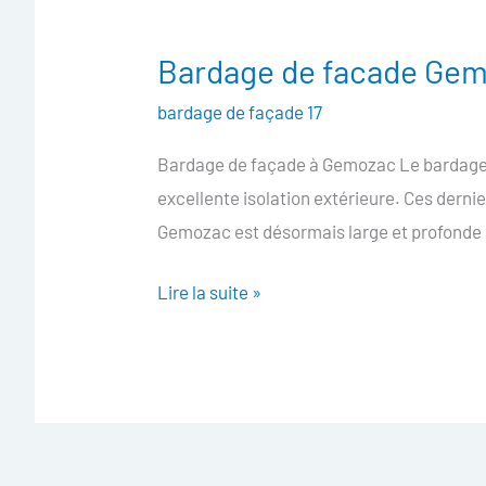
Bardage de facade Ge
Bardage
de
bardage de façade 17
facade
Bardage de façade à Gemozac Le bardage d
Gemozac
excellente isolation extérieure. Ces dern
Gemozac est désormais large et profonde e
Lire la suite »