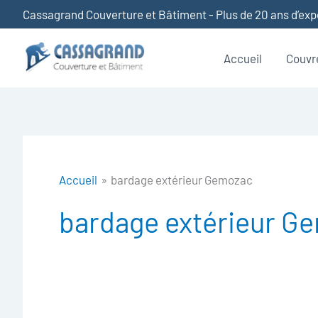
Aller
Cassagrand Couverture et Bâtiment - Plus de 20 ans d’ex
au
contenu
Accueil
Couvr
Accueil
bardage extérieur Gemozac
bardage extérieur G