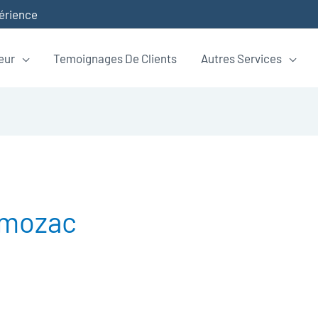
périence
eur
Temoignages De Clients
Autres Services
emozac