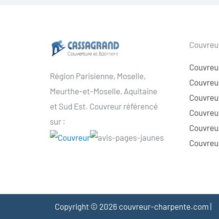
Couvreur
Couvreu
Région Parisienne, Moselle,
Couvreur
Meurthe-et-Moselle, Aquitaine
Couvreur
et Sud Est. Couvreur référencé
Couvreur
sur :
Couvreu
Couvreur
Copyright © 2026 couvreur-charpente.com |