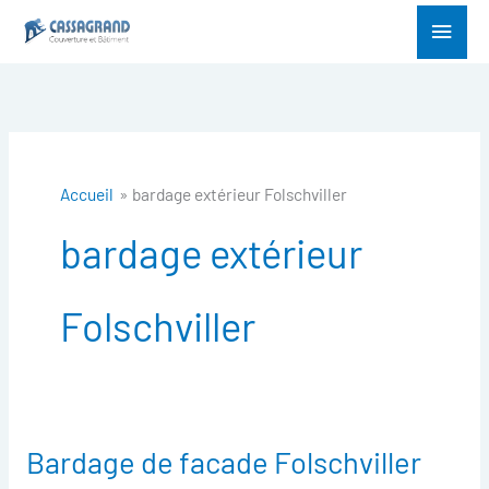
Aller
Menu
au
princ
contenu
Accueil
bardage extérieur Folschviller
bardage extérieur
Folschviller
Bardage de facade Folschviller
Bardage
de