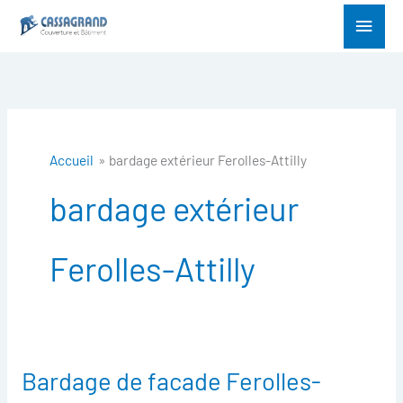
Aller
Menu
au
princ
contenu
Accueil
bardage extérieur Ferolles-Attilly
bardage extérieur
Ferolles-Attilly
Bardage de facade Ferolles-
Bardage
de