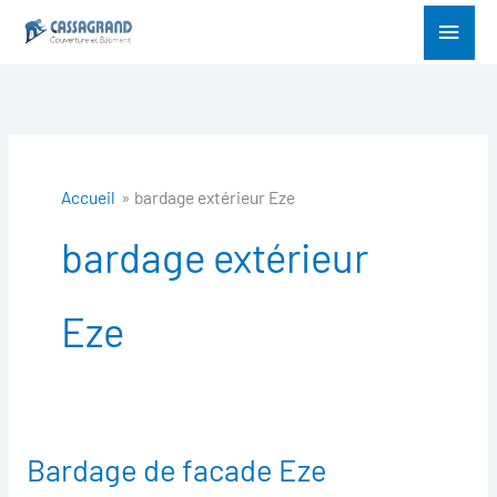
Aller
Menu
au
princ
contenu
Accueil
bardage extérieur Eze
bardage extérieur
Eze
Bardage de facade Eze
Bardage
de