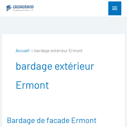
Aller
Menu
au
princ
contenu
Accueil
bardage extérieur Ermont
bardage extérieur
Ermont
Bardage de facade Ermont
Bardage
de