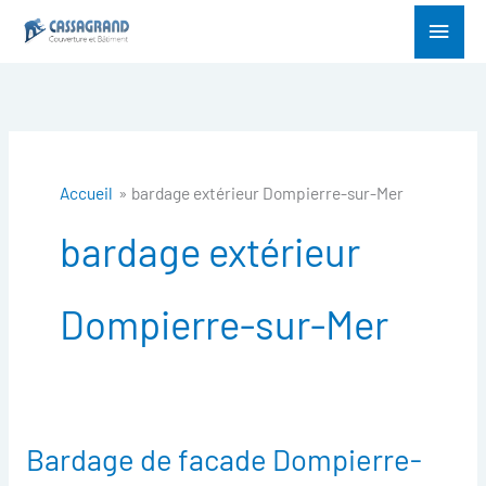
Aller
Menu
au
princ
contenu
Accueil
bardage extérieur Dompierre-sur-Mer
bardage extérieur
Dompierre-sur-Mer
Bardage de facade Dompierre-
Bardage
de