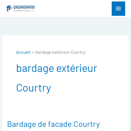
Aller
Menu
au
princ
contenu
Accueil
bardage extérieur Courtry
bardage extérieur
Courtry
Bardage de facade Courtry
Bardage
de