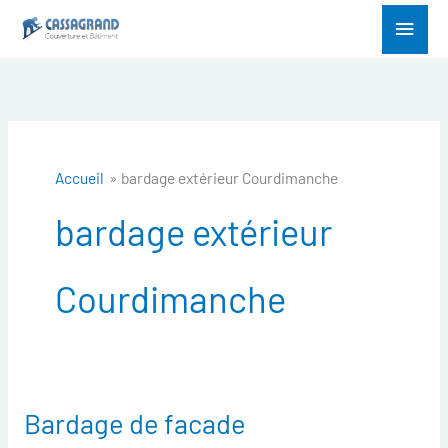
Aller
Menu
au
princ
contenu
Accueil
bardage extérieur Courdimanche
bardage extérieur
Courdimanche
Bardage de facade
Bardage
de