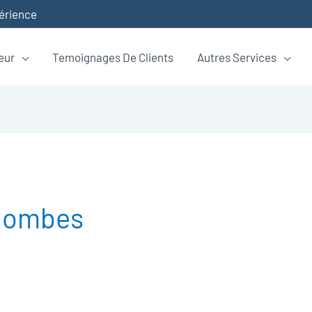
périence
eur
Temoignages De Clients
Autres Services
olombes