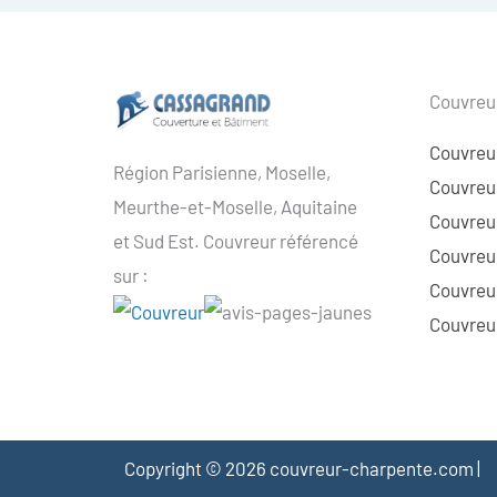
Couvreur
Couvreu
Région Parisienne, Moselle,
Couvreur
Meurthe-et-Moselle, Aquitaine
Couvreur
et Sud Est. Couvreur référencé
Couvreur
sur :
Couvreu
Couvreur
Copyright © 2026 couvreur-charpente.com |