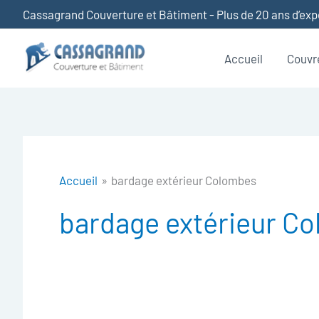
Aller
Cassagrand Couverture et Bâtiment - Plus de 20 ans d’ex
au
contenu
Accueil
Couvr
Accueil
bardage extérieur Colombes
bardage extérieur C