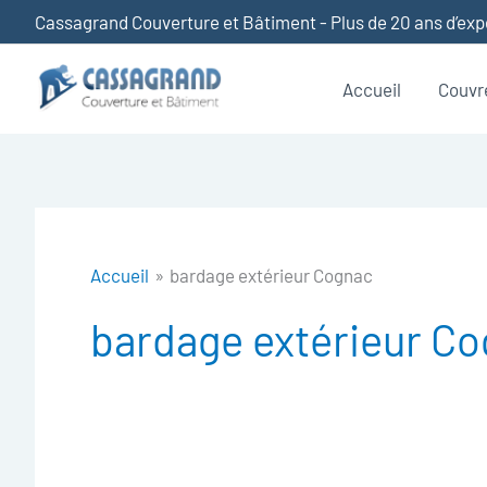
Aller
Cassagrand Couverture et Bâtiment - Plus de 20 ans d’ex
au
contenu
Accueil
Couvr
Accueil
bardage extérieur Cognac
bardage extérieur C