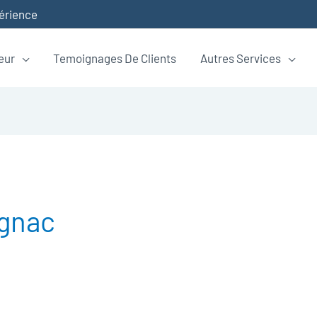
périence
eur
Temoignages De Clients
Autres Services
ognac