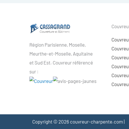
Couvreur
Couvreu
Région Parisienne, Moselle,
Couvreur
Meurthe-et-Moselle, Aquitaine
Couvreur
et Sud Est. Couvreur référencé
Couvreur
sur :
Couvreu
Couvreur
Copyright © 2026 couvreur-charpente.com |