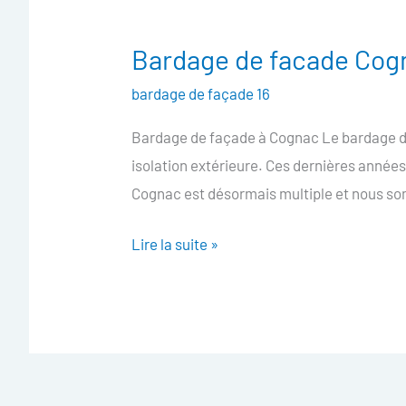
Bardage de facade Cog
Bardage
de
bardage de façade 16
facade
Bardage de façade à Cognac Le bardage de 
Cognac
isolation extérieure. Ces dernières année
Cognac est désormais multiple et nous so
Lire la suite »