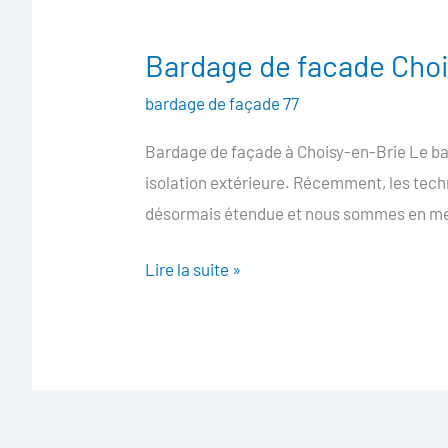
Bardage de facade Choi
Bardage
de
bardage de façade 77
facade
Bardage de façade à Choisy-en-Brie Le bar
Choisy-
isolation extérieure. Récemment, les tech
en-
désormais étendue et nous sommes en mesu
Brie
Lire la suite »