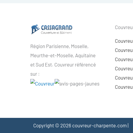
Couvreur
Couvreu
Région Parisienne, Moselle,
Couvreur
Meurthe-et-Moselle, Aquitaine
Couvreur
et Sud Est. Couvreur référencé
Couvreur
sur :
Couvreu
Couvreur
Copyright © 2026 couvreur-charpente.com |