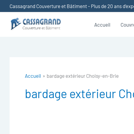
Aller
Cassagrand Couverture et Bâtiment - Plus de 20 ans d’ex
au
contenu
Accueil
Couvr
Accueil
bardage extérieur Choisy-en-Brie
bardage extérieur Ch