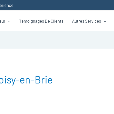
périence
eur
Temoignages De Clients
Autres Services
oisy-en-Brie