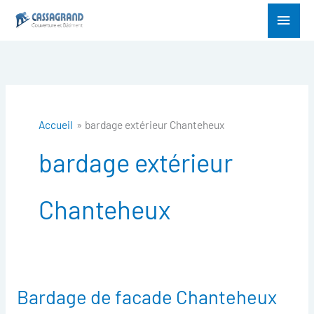
Aller
Menu
au
princ
contenu
Accueil
bardage extérieur Chanteheux
bardage extérieur
Chanteheux
Bardage de facade Chanteheux
Bardage
de