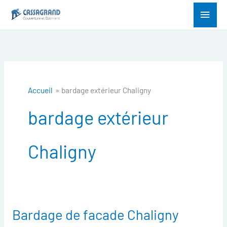
Aller
Menu
au
princ
contenu
Accueil
bardage extérieur Chaligny
bardage extérieur
Chaligny
Bardage de facade Chaligny
Bardage
de