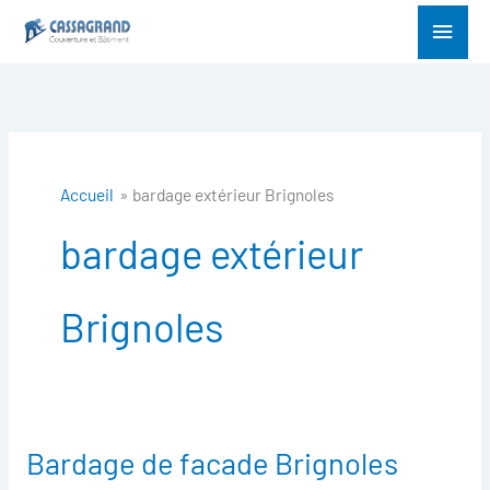
Aller
Menu
au
princ
contenu
Accueil
bardage extérieur Brignoles
bardage extérieur
Brignoles
Bardage de facade Brignoles
Bardage
de