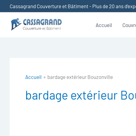
Aller
Cassagrand Couverture et Bâtiment - Plus de 20 ans d’ex
au
contenu
Accueil
Couvr
Accueil
bardage extérieur Bouzonville
bardage extérieur Bo