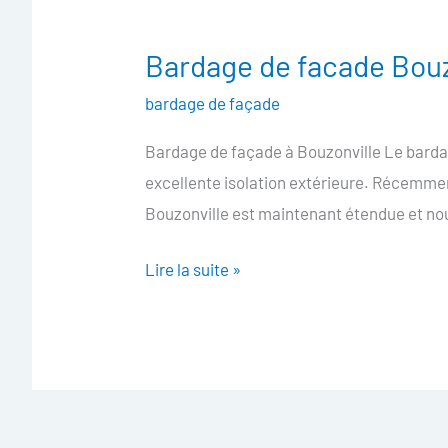
Bardage de facade Bouz
Bardage
de
bardage de façade
facade
Bardage de façade à Bouzonville Le bardag
Bouzonville
excellente isolation extérieure. Récemme
Bouzonville est maintenant étendue et nou
Lire la suite »