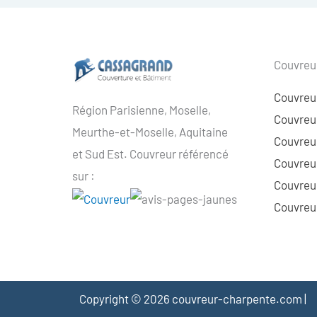
Couvreur
Couvreu
Région Parisienne, Moselle,
Couvreur
Meurthe-et-Moselle, Aquitaine
Couvreur
et Sud Est. Couvreur référencé
Couvreur
sur :
Couvreu
Couvreur
Copyright © 2026 couvreur-charpente.com |