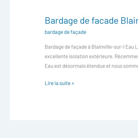
Bardage de facade Blain
Bardage
de
bardage de façade
facade
Bardage de façade à Blainville-sur-l Eau 
Blainville-
excellente isolation extérieure. Récemment
sur-
Eau est désormais étendue et nous sommes
l
Eau
Lire la suite »