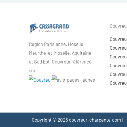
Couvreur
Couvreu
Région Parisienne, Moselle,
Couvreur
Meurthe-et-Moselle, Aquitaine
Couvreur
et Sud Est. Couvreur référencé
Couvreur
sur :
Couvreu
Couvreur
Copyright © 2026 couvreur-charpente.com |