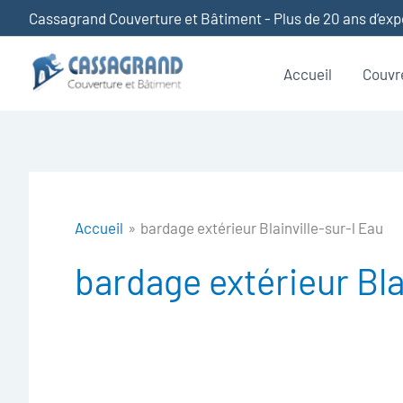
Aller
Cassagrand Couverture et Bâtiment - Plus de 20 ans d’ex
au
contenu
Accueil
Couvr
Accueil
bardage extérieur Blainville-sur-l Eau
bardage extérieur Bla