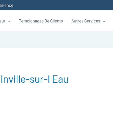
périence
eur
Temoignages De Clients
Autres Services
inville-sur-l Eau