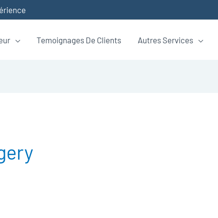
périence
eur
Temoignages De Clients
Autres Services
gery