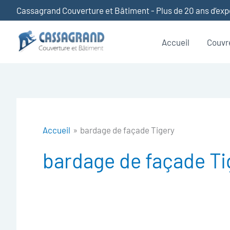
Aller
Cassagrand Couverture et Bâtiment - Plus de 20 ans d’ex
au
contenu
Accueil
Couvr
Accueil
bardage de façade Tigery
bardage de façade Ti