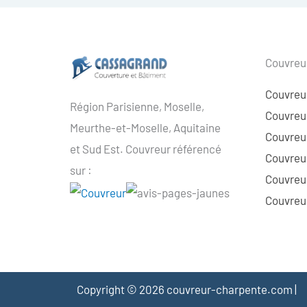
Couvreur
Couvreu
Région Parisienne, Moselle,
Couvreur
Meurthe-et-Moselle, Aquitaine
Couvreur
et Sud Est. Couvreur référencé
Couvreur
sur :
Couvreu
Couvreur
Copyright © 2026 couvreur-charpente.com |