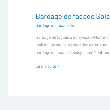
Bardage de facade Soi
Bardage
de
bardage de façade 95
facade
Bardage de façade à Soisy-sous-Montmore
Soisy-
look et une meilleure isolation extérieure
sous-
bardage de façade à Soisy-sous-Montmore
Montmorency
Lire la suite »