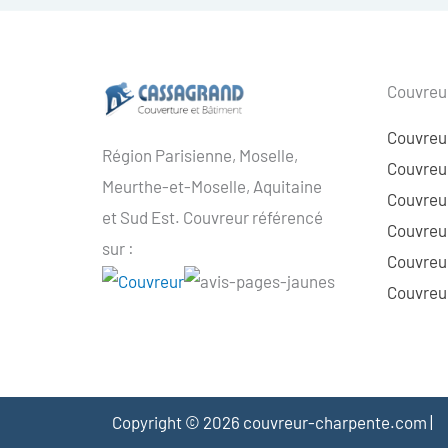
Couvreur
Couvreu
Région Parisienne, Moselle,
Couvreur
Meurthe-et-Moselle, Aquitaine
Couvreur
et Sud Est. Couvreur référencé
Couvreur
sur :
Couvreu
Couvreur
Copyright © 2026 couvreur-charpente.com |