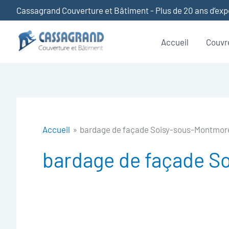
Aller
Cassagrand Couverture et Bâtiment - Plus de 20 ans d’ex
au
contenu
Accueil
Couvr
Accueil
bardage de façade Soisy-sous-Montmor
bardage de façade S