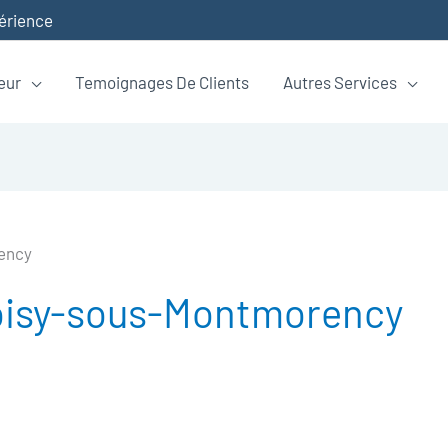
périence
eur
Temoignages De Clients
Autres Services
ency
oisy-sous-Montmorency