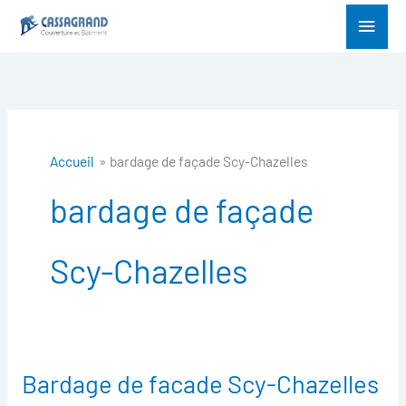
Aller
Menu
au
princ
contenu
Accueil
bardage de façade Scy-Chazelles
bardage de façade
Scy-Chazelles
Bardage de facade Scy-Chazelles
Bardage
de