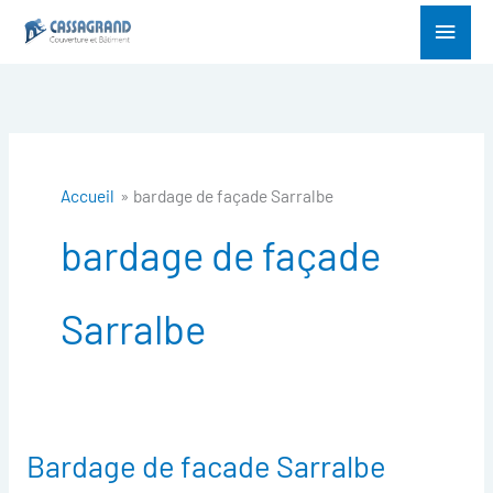
Aller
Menu
au
princ
contenu
Accueil
bardage de façade Sarralbe
bardage de façade
Sarralbe
Bardage de facade Sarralbe
Bardage
de