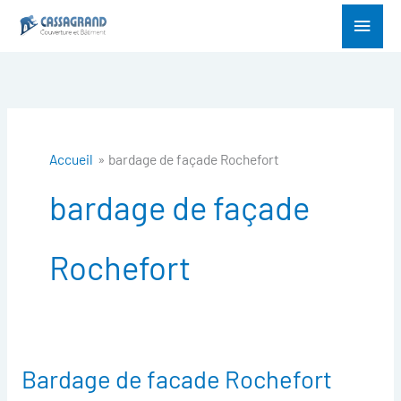
Aller
Menu
au
princ
contenu
Accueil
bardage de façade Rochefort
bardage de façade
Rochefort
Bardage de facade Rochefort
Bardage
de